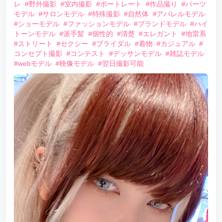
レ
#野外撮影
#室内撮影
#ポートレート
#作品撮り
#パーツ
モデル
#サロンモデル
#特殊撮影
#自然体
#アパレルモデル
#ショーモデル
#ファッションモデル
#ブランドモデル
#ハイ
トーンモデル
#派手髪
#個性的
#清楚
#エレガント
#地雷系
#ストリート
#セクシー
#ブライダル
#着物
#カジュアル
#
コンセプト撮影
#コンテスト
#デッサンモデル
#雑誌モデル
#webモデル
#映像モデル
#翌日撮影可能