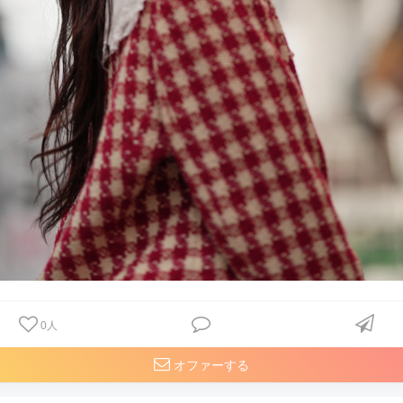
0
人
オファーする