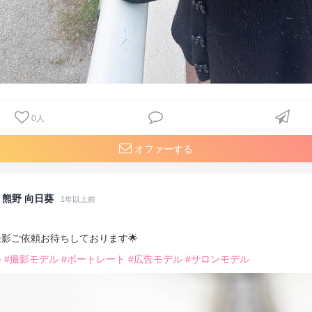
0
人
オファーする
熊野 向日葵
1年以上前
撮影ご依頼お待ちしております🌟
ル
#撮影モデル
#ポートレート
#広告モデル
#サロンモデル