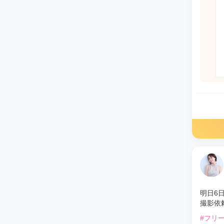
明日6
撮影依
#フリ