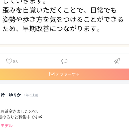
0
人
オファーする
鈴 ゆりか
1年以上前
日急遽空きましたので、
頼ゆるりと募集中です📸
ーモデル