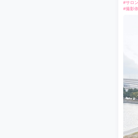
#サロ
#撮影