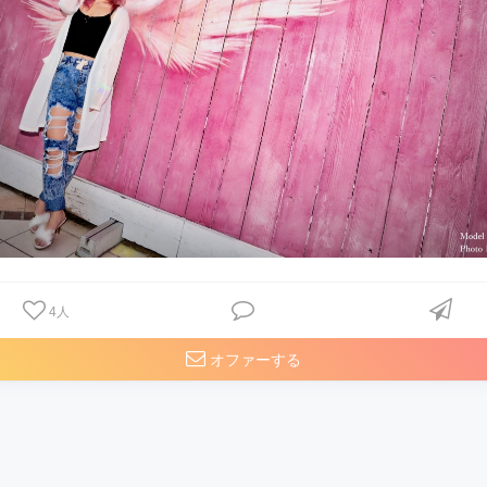
4
人
オファーする