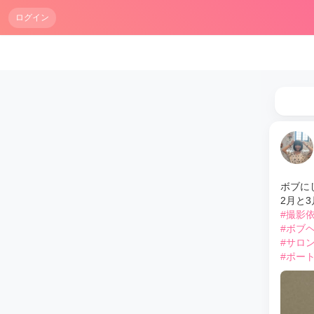
ログイン
ボブに
2月と
#撮影
#ボブ
#サロ
#ポー