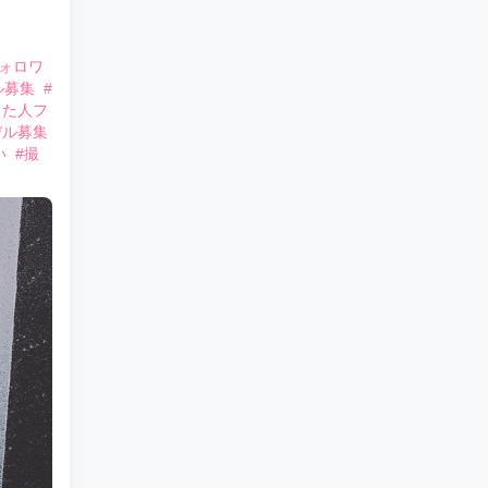
フォロワ
ル募集
#
った人フ
デル募集
い
#撮