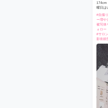
174cm
曜日は
#自撮
ー増や
被写体
ォロー
#サロ
影依頼