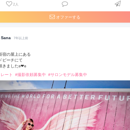
2
人
オファーする
Sana
7年以上前
新宿の屋上にある
ドビーチにて
きましたʚ❤︎ɞ
トレート
#撮影依頼募集中
#サロンモデル募集中