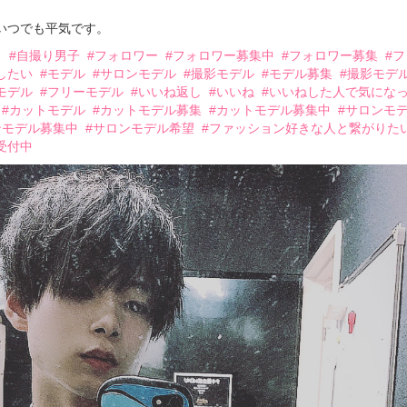
いつでも平気です。
り
#自撮り男子
#フォロワー
#フォロワー募集中
#フォロワー募集
#
したい
#モデル
#サロンモデル
#撮影モデル
#モデル募集
#撮影モデ
モデル
#フリーモデル
#いいね返し
#いいね
#いいねした人で気にな
#カットモデル
#カットモデル募集
#カットモデル募集中
#サロンモ
ンモデル募集中
#サロンモデル希望
#ファッション好きな人と繋がりた
受付中