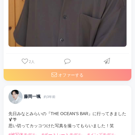
2
人
オファーする
藤岡一颯
約3年前
先日みなとみらいの『THE OCEAN'S BAR』に行ってきました
🍹🌴
思い切ってカッコつけた写真を撮ってもらいました！笑
#被写体モデル
#ポートレートモデル
#メンズモデル