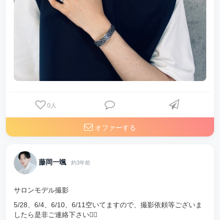
0
人
オファーする
藤岡一颯
約3年前
サロンモデル撮影
5/28、6/4、6/10、6/11空いてますので、撮影依頼等ございま
したら是非ご連絡下さい🙋‍♂️