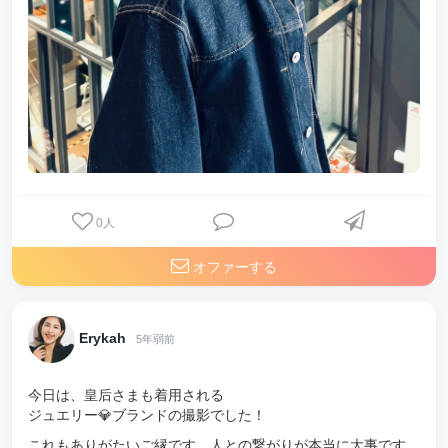
0
人
オファーする
Erykah
5年弱前
今日は、皇后さまも着用される
ジュエリー💎ブランドの撮影でした！
これもありがたいご縁です。人との繋がりが本当に大事です