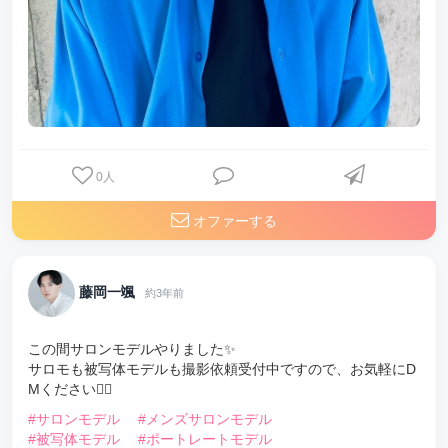
0
人
オファーする
藤岡一颯
約3年前
この間サロンモデルやりました✨
サロモも被写体モデルも撮影依頼受付中ですので、お気軽にD
Mください🙋‍♂️
#サロンモデル
#メンズサロンモデル
#被写体モデル
#ポートレートモデル