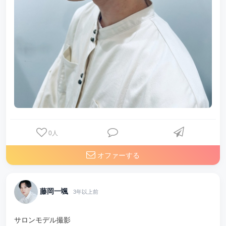
0
人
オファーする
藤岡一颯
3年以上前
サロンモデル撮影