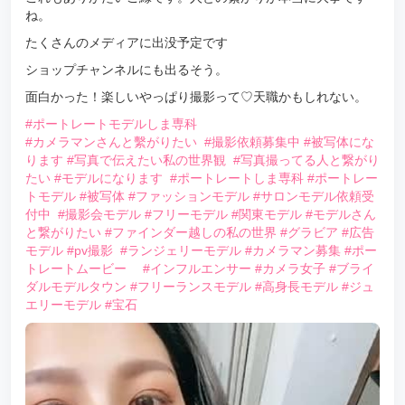
ね。
たくさんのメディアに出没予定です
ショップチャンネルにも出るそう。
面白かった！楽しいやっぱり撮影って♡天職かもしれない。
#ポートレートモデルしま専科
#カメラマンさんと繫がりたい
#撮影依頼募集中
#被写体にな
ります
#写真で伝えたい私の世界観
#写真撮ってる人と繋がり
たい
#モデルになります
#ポートレートしま専科
#ポートレー
トモデル
#被写体
#ファッションモデル
#サロンモデル依頼受
付中
#撮影会モデル
#フリーモデル
#関東モデル
#モデルさん
と繋がりたい
#ファインダー越しの私の世界
#グラビア
#広告
モデル
#pv撮影
#ランジェリーモデル
#カメラマン募集
#ポー
トレートムービー
#インフルエンサー
#カメラ女子
#ブライ
ダルモデルタウン
#フリーランスモデル
#高身長モデル
#ジュ
エリーモデル
#宝石