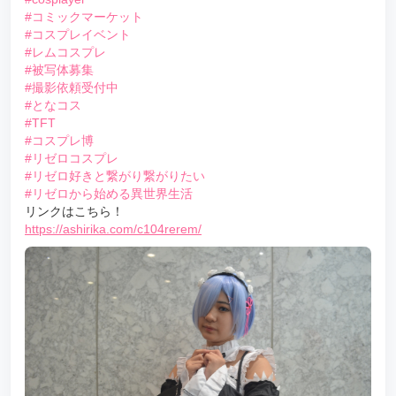
#コミックマーケット
#コスプレイベント
#レムコスプレ
#被写体募集
#撮影依頼受付中
#となコス
#TFT
#コスプレ博
#リゼロコスプレ
#リゼロ好きと繋がり繋がりたい
#リゼロから始める異世界生活
リンクはこちら！
https://ashirika.com/c104rerem/