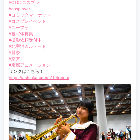
#C104コスプレ
#cosplayer
#コミックマーケット
#コスプレイベント
#ユーフォ
#被写体募集
#撮影依頼受付中
#北宇治カルテット
#麗奈
#京アニ
#京都アニメーション
リンクはこちら！
https://ashirika.com/c104reina/