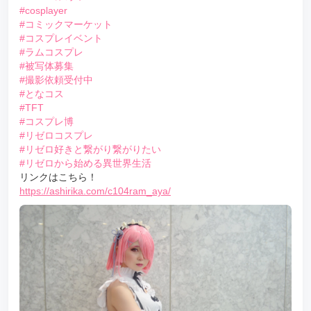
#cosplayer
#コミックマーケット
#コスプレイベント
#ラムコスプレ
#被写体募集
#撮影依頼受付中
#となコス
#TFT
#コスプレ博
#リゼロコスプレ
#リゼロ好きと繋がり繋がりたい
#リゼロから始める異世界生活
リンクはこちら！
https://ashirika.com/c104ram_aya/