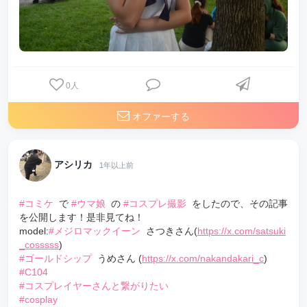
0
人
オファーする
アシリカ
1年以上前
#コミケ
で
#ウマ娘
の
#コスプレ撮影
をしたので、その記事
を公開します！是非見てね！
model:
#メジロマックイーン
さつきさん(
https://x.com/satsuki
_cosssss
)
#ゴールドシップ
うめさん (
https://x.com/nakandakari_c
)
#C104
#コスプレイヤーさんと繋がりたい
#cosplay