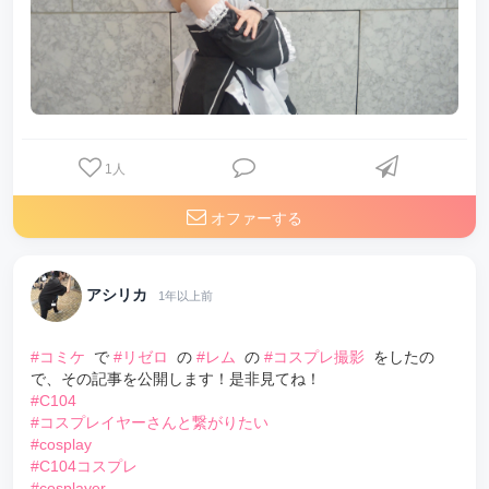
1
人
オファーする
アシリカ
1年以上前
#コミケ
で
#リゼロ
の
#レム
の
#コスプレ撮影
をしたの
で、その記事を公開します！是非見てね！
#C104
#コスプレイヤーさんと繋がりたい
#cosplay
#C104コスプレ
#cosplayer