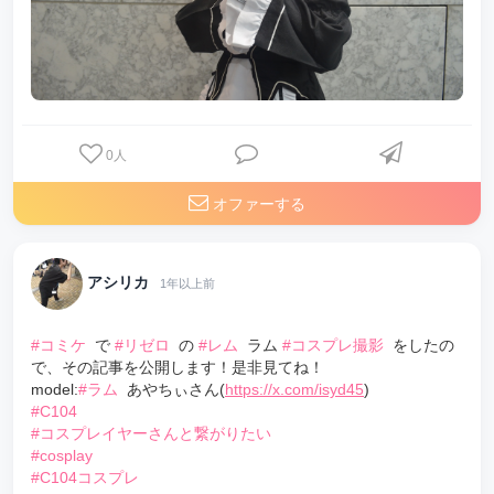
0
人
オファーする
アシリカ
1年以上前
#コミケ
で
#リゼロ
の
#レム
ラム
#コスプレ撮影
をしたの
で、その記事を公開します！是非見てね！
model:
#ラム
あやちぃさん(
https://x.com/isyd45
)
#C104
#コスプレイヤーさんと繋がりたい
#cosplay
#C104コスプレ