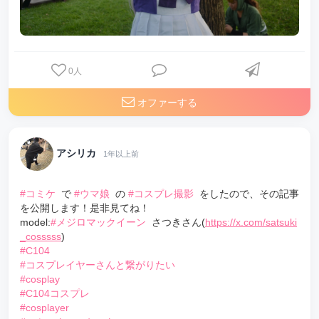
0
人
オファーする
アシリカ
1年以上前
#コミケ
で
#ウマ娘
の
#コスプレ撮影
をしたので、その記事
を公開します！是非見てね！
model:
#メジロマックイーン
さつきさん(
https://x.com/satsuki
_cosssss
)
#C104
#コスプレイヤーさんと繋がりたい
#cosplay
#C104コスプレ
#cosplayer