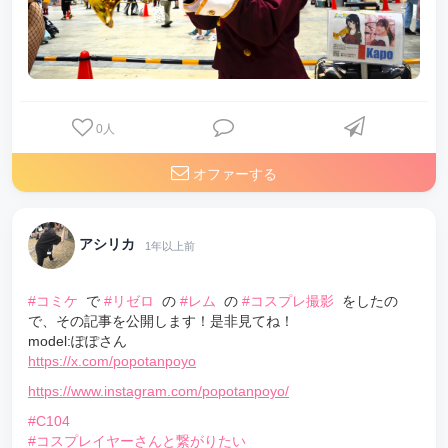
0
人
オファーする
アシリカ
1年以上前
#コミケ
で
#リゼロ
の
#レム
の
#コスプレ撮影
をしたの
で、その記事を公開します！是非見てね！
model:ぽぽさん
https://x.com/popotanpoyo
https://www.instagram.com/popotanpoyo/
#C104
#コスプレイヤーさんと繋がりたい