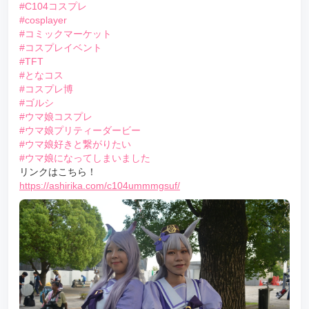
#C104コスプレ
#cosplayer
#コミックマーケット
#コスプレイベント
#TFT
#となコス
#コスプレ博
#ゴルシ
#ウマ娘コスプレ
#ウマ娘プリティーダービー
#ウマ娘好きと繋がりたい
#ウマ娘になってしまいました
リンクはこちら！
https://ashirika.com/c104ummmgsuf/