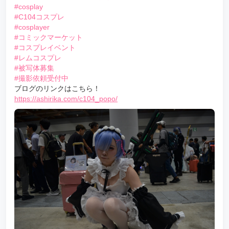
#cosplay
#C104コスプレ
#cosplayer
#コミックマーケット
#コスプレイベント
#レムコスプレ
#被写体募集
#撮影依頼受付中
ブログのリンクはこちら！
https://ashirika.com/c104_popo/