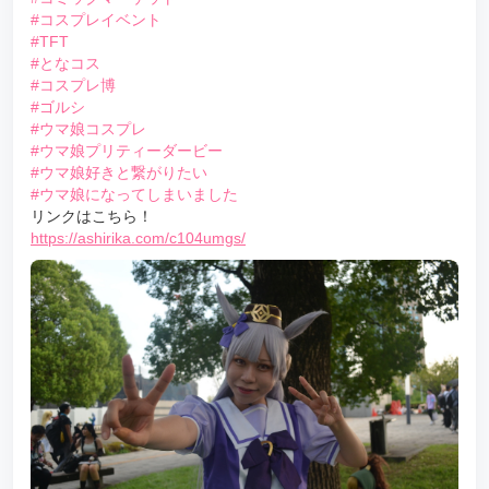
#コスプレイベント
#TFT
#となコス
#コスプレ博
#ゴルシ
#ウマ娘コスプレ
#ウマ娘プリティーダービー
#ウマ娘好きと繋がりたい
#ウマ娘になってしまいました
リンクはこちら！
https://ashirika.com/c104umgs/