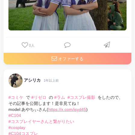
0
人
オファーする
アシリカ
1年以上前
#コミケ
で
#リゼロ
の
#ラム
#コスプレ撮影
をしたので、
その記事を公開します！是非見てね！
model:あやちぃさん(
https://x.com/isyd45
)
#C104
#コスプレイヤーさんと繋がりたい
#cosplay
#C104コスプレ