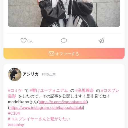
0
人
オファーする
アシリカ
1年以上前
#コミケ
で
#響けユーフォニアム
の
#高坂麗奈
の
#コスプレ
撮影
をしたので、その記事を公開します！是非見てね！
model:kapoさん(
https://x.com/kapoakatsuki
)
(
https://www.instagram.com/kapoakatsuki
)
#C104
#コスプレイヤーさんと繋がりたい
#cosplay