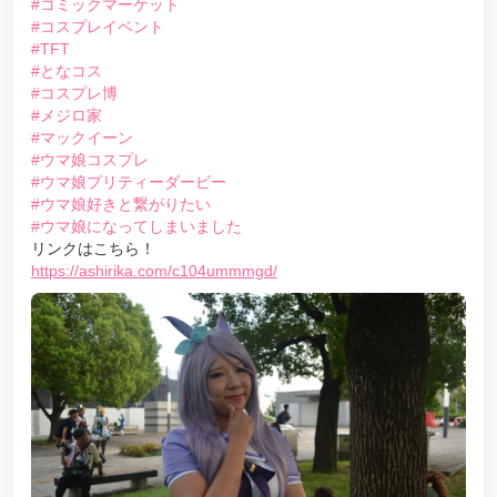
#コミックマーケット
#コスプレイベント
#TFT
#となコス
#コスプレ博
#メジロ家
#マックイーン
#ウマ娘コスプレ
#ウマ娘プリティーダービー
#ウマ娘好きと繋がりたい
#ウマ娘になってしまいました
リンクはこちら！
https://ashirika.com/c104ummmgd/