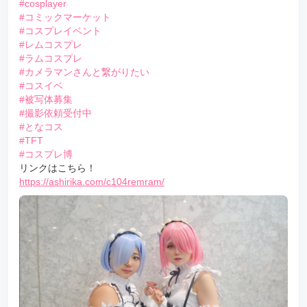
#cosplayer
#コミックマーケット
#コスプレイベント
#レムコスプレ
#ラムコスプレ
#カメラマンさんと繋がりたい
#コスイベ
#被写体募集
#撮影依頼受付中
#となコス
#TFT
#コスプレ博
リンクはこちら！
https://ashirika.com/c104remram/