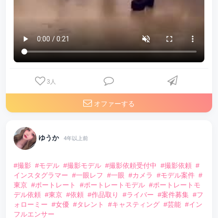
3
人
オファーする
ゆうか
4年以上前
#撮影
#モデル
#撮影モデル
#撮影依頼受付中
#撮影依頼
#
インスタグラマー
#一眼レフ
#一眼
#カメラ
#モデル案件
#
東京
#ポートレート
#ポートレートモデル
#ポートレートモ
デル依頼
#東京
#依頼
#作品取り
#ライバー
#案件募集
#フ
ォローミー
#女優
#タレント
#キャスティング
#芸能
#イン
フルエンサー