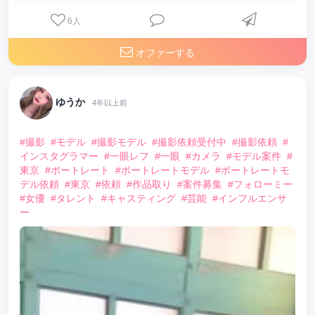
6
人
オファーする
ゆうか
4年以上前
#撮影
#モデル
#撮影モデル
#撮影依頼受付中
#撮影依頼
#
インスタグラマー
#一眼レフ
#一眼
#カメラ
#モデル案件
#
東京
#ポートレート
#ポートレートモデル
#ポートレートモ
デル依頼
#東京
#依頼
#作品取り
#案件募集
#フォローミー
#女優
#タレント
#キャスティング
#芸能
#インフルエンサ
ー