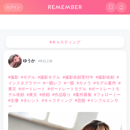
ログイン
#キャスティング
ゆうか
4年以上前
#撮影
#モデル
#撮影モデル
#撮影依頼受付中
#撮影依頼
#
インスタグラマー
#一眼レフ
#一眼
#カメラ
#モデル案件
#
東京
#ポートレート
#ポートレートモデル
#ポートレートモ
デル依頼
#東京
#依頼
#作品取り
#案件募集
#フォローミー
#女優
#タレント
#キャスティング
#芸能
#インフルエンサ
ー