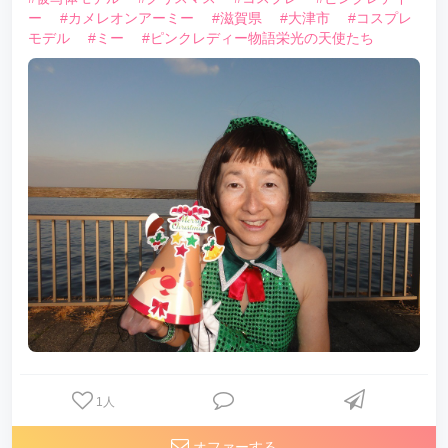
ー
#カメレオンアーミー
#滋賀県
#大津市
#コスプレ
モデル
#ミー
#ピンクレディー物語栄光の天使たち
1
人
オファーする