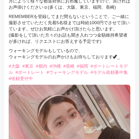
月によって様々な都道府県にお邪魔していますので、良ければ
お声掛けください☺️(多くは、大阪、東京、福岡、長崎)
REMEMBERを登録してまだ間もないということで、ご一緒に
撮影させていただく先着5名様までは時給1000円でさせて頂い
ています。ぜひお気軽にお声かけ頂けたらと思います。
(撮影をして頂いた方々のお話も聞き入れつつ金額維持希望者
が多ければ、リクエストにお答えする予定です)
ウォーキングモデルもしているので、
ウォーキングモデルのお声かけもお待ちしております🦖⸒⸒
#大阪
#東京
#都内
#沖縄
#長崎
#福岡
#ポートレートモデ
ル
#ポートレート
#ウォーキングモデル
#モデル依頼募中集
#依頼受付中