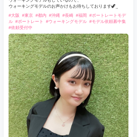
ウォーキングモデルもしているので、
ウォーキングモデルのお声かけもお待ちしております🦖⸒⸒
#大阪
#東京
#都内
#沖縄
#長崎
#福岡
#ポートレートモデ
ル
#ポートレート
#ウォーキングモデル
#モデル依頼募中集
#依頼受付中