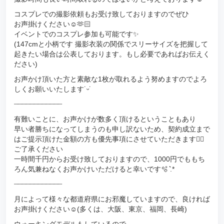
コスプレでの撮影依頼もお受け致しておりますのでぜひ
お声掛けください☺️🫶🏻
イベントでのコスプレ参加も可能です✨
(147cmと小柄です 撮影衣装の関係でスリーサイズを把握して
起きたい場合は公表しております。もし必要であればお伝えく
ださい)
お声かけ頂いた方と素敵な1枚が取れるよう努めますのでよろ
しくお願いいたします˙ᵕ˙
┈┈┈┈┈┈┈┈┈┈┈┈
有難いことに、お声かけが数多く頂けるということもあり
早い者勝ちになってしまうのも申し訳ないため、契約成立まで
はご提示頂けた金額の方も優先事項にさせていただきます🙇‍♀️
ご了承ください
一時間千円からお受け致しておりますので、1000円でももち
ろん気兼ねなくお声かけいただけると幸いです🫧 ͛.*
┈┈┈┈┈┈┈┈┈┈┈┈
月によって様々な都道府県にお邪魔していますので、良ければ
お声掛けください☺️(多くは、大阪、東京、福岡、長崎)