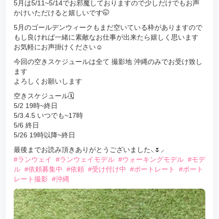
5月は5/11~5/14でお邪魔しておりますので少しだけでもお声
かけいただけると嬉しいです🤭
5月のゴールデンウィークもまだ空いている枠がありますので
もし良ければ一緒に素敵なお仕事が出来たら嬉しく思います
お気軽にお声掛けください☺️
今回の空きスケジュールは全て 撮影地 沖縄のみでお受け致し
ます
よろしくお願いします
空きスケジュール🗓
5/2 19時~終日
5/3.4.5 いつでも~17時
5/6 終日
5/26 19時以降~終日
最後までお読み頂きありがとうございました⸜🌷︎⸝
#ランウェイ
#ランウェイモデル
#ウォーキングモデル
#モデ
ル
#依頼募集中
#依頼
#受け付け中
#ポートレート
#ポート
レート撮影
#沖縄