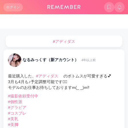
ログイン
#アディダス
なるみっくす（新アカウント）
4年以上前
最近購入した、
#アディダス
のボトムスが可愛すぎる💕
3月も4月も♪予定調整可能です🙆‍♀️
モデルのお仕事お待ちしておりますm(_ _)m‼️
#撮影依頼受付中
#個性派
#グラビア
#コスプレ
#美乳
#美脚