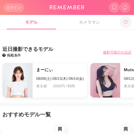
ログイン
モデル
カメラマン
近日撮影できるモデル
撮影可能日を設定
掲載条件
まーにぃ
Muts
08/08(土) 08/13(木) 08/14(金)
08/12
東京都
2000円 / 時間
東京
おすすめモデル一覧