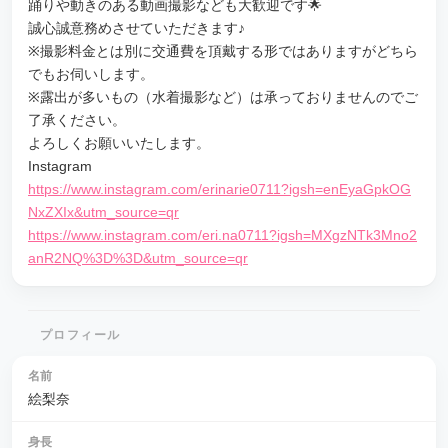
踊りや動きのある動画撮影なども大歓迎です🌟
誠心誠意務めさせていただきます♪
※撮影料金とは別に交通費を頂戴する形ではありますがどちら
でもお伺いします。
※露出が多いもの（水着撮影など）は承っておりませんのでご
了承ください。
よろしくお願いいたします。
Instagram
https://www.instagram.com/erinarie0711?igsh=enEyaGpkOG
NxZXIx&utm_source=qr
https://www.instagram.com/eri.na0711?igsh=MXgzNTk3Mno2
anR2NQ%3D%3D&utm_source=qr
プロフィール
名前
絵梨奈
身長