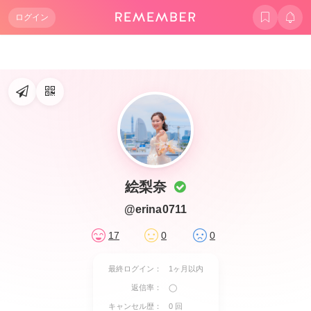
ログイン
絵梨奈
@erina0711
17
0
0
最終ログイン：
1ヶ月以内
返信率：
◯
キャンセル歴：
0 回