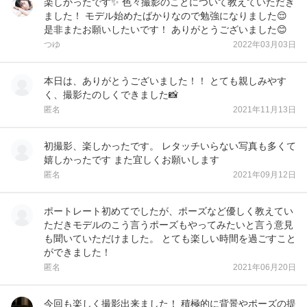
楽しかったです✨ 色々撮影のことについて教えていただき
ました！ モデル始めたばかりなので勉強になりました😌
是非またお願いしたいです！ ありがとうございました😊
つゆ
2022年03月03日
本日は、ありがとうございました！！ とても親しみやす
く、撮影たのしくできました📸
匿名
2021年11月13日
初撮影、楽しかったです。 レタッチいらない写真も多くて
嬉しかったです また宜しくお願いします
匿名
2021年09月12日
ポートレート初めてでしたが、ポーズなど優しく教えてい
ただきモデルのこう言うポーズもやってみたいと言う意見
も聞いていただけました。 とても楽しい時間を過ごすこと
ができました！
匿名
2021年06月20日
今回も楽しく撮影出来ました！ 積極的に背景やポーズの提