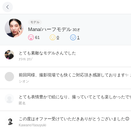
モデル
Mana/ハーフモデル
30才
61
0
1
とても素敵なモデルさんでした
ｱﾗﾏｷ ｺｳｼﾞ
前回同様、撮影現場でも快くご対応頂き感謝しております✨ 
シオン
とても表情豊かで絵になり、撮っていてとても楽しかったで
匿名
この度はオファー受けていただきありがとうございました😊
KawanoYasuyuki