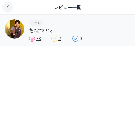
レビュー一覧
モデル
ちなつ
31才
73
2
0