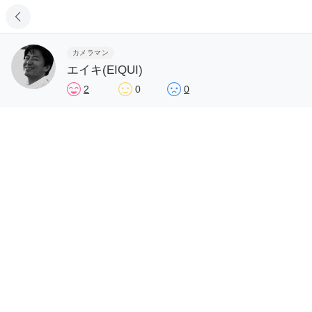
カメラマン
エイキ(EIQUI)
2
0
0