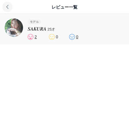
レビュー一覧
モデル
𝑺𝑨𝑲𝑼𝑹𝑨
25才
2
0
0