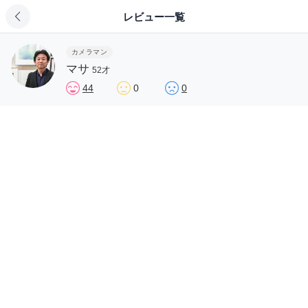
レビュー一覧
カメラマン
マサ
52才
44
0
0