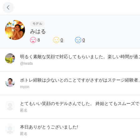
モデル
みはる
8
0
0
明るく素敵な笑顔で対応してもらいました。楽しい時間が過
@iwata
ポトレ経験は少ないとのことですがさすがはステージ経験者
myon
とてもいい笑顔のモデルさんでした。 終始とてもスムーズ
匿名
本日ありがとうございました!
匿名