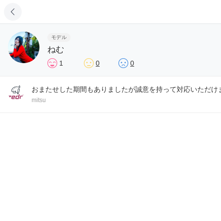
モデル
ねむ
1
0
0
おまたせした期間もありましたが誠意を持って対応いただけ
mitsu