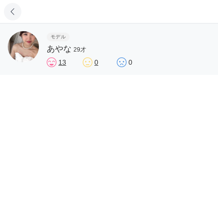
モデル
あやな
29才
13
0
0